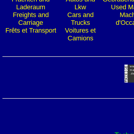
Laderaum
Lkw
Used M
Freights and
Cars and
Mach
Carriage
Trucks
d'Occ
Frêts et Transport
Voitures et
Camions
ww
mar
.d