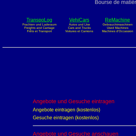
Bourse de matièr
TranspoLog
VehiCars
ReMachine
Frachten und Laderaum
Autos und Lkw
Gebrauchtmaschinen
Freights and Carriage
Cars and Trucks
Used Machines
Frêts et Transport
Voitures et Camions
Machines d'Occassion
Angebote und Gesuche eintragen
Angebote eintragen (kostenlos)
Gesuche eintragen (kostenlos)
Angebote und Gesuche anschauen